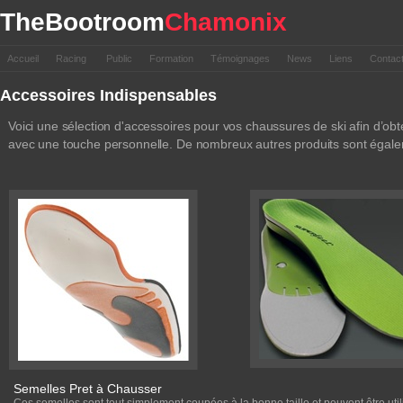
TheBootroom
Chamonix
Accueil
Racing
Public
Formation
Témoignages
News
Liens
Contac
Accessoires Indispensables
Voici une sélection d'accessoires pour vos chaussures de ski afin d’o
avec une touche personnelle. De nombreux autres produits sont égalem
Semelles Pret à Chausser