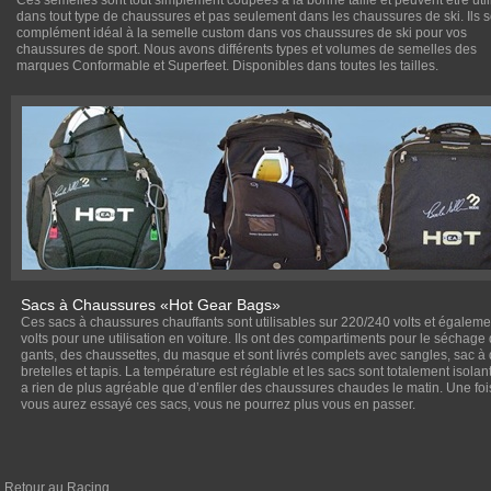
Ces semelles sont tout simplement coupées à la bonne taille et peuvent être uti
dans tout type de chaussures et pas seulement dans les chaussures de ski. Ils 
complément idéal à la semelle custom dans vos chaussures de ski pour vos
chaussures de sport. Nous avons différents types et volumes de semelles des
marques Conformable et Superfeet. Disponibles dans toutes les tailles.
Sacs à Chaussures «Hot Gear Bags»
Ces sacs à chaussures chauffants sont utilisables sur 220/240 volts et égaleme
volts pour une utilisation en voiture. Ils ont des compartiments pour le séchage
gants, des chaussettes, du masque et sont livrés complets avec sangles, sac à
bretelles et tapis. La température est réglable et les sacs sont totalement isolants
a rien de plus agréable que d’enfiler des chaussures chaudes le matin. Une fo
vous aurez essayé ces sacs, vous ne pourrez plus vous en passer.
Retour au Racing