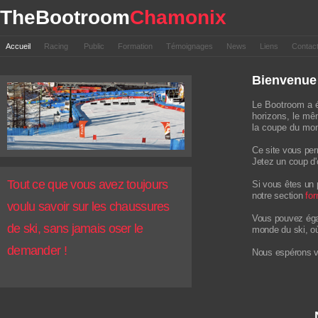
TheBootroom
Chamonix
Accueil
Racing
Public
Formation
Témoignages
News
Liens
Contac
Bienvenue
Le Bootroom a é
horizons, le mêm
la coupe du mon
Ce site vous per
Jetez un coup d'
Tout ce que vous avez toujours
Si vous êtes un p
notre section
for
voulu savoir sur les chaussures
Vous pouvez éga
de ski, sans jamais oser le
monde du ski, où
demander !
Nous espérons vo